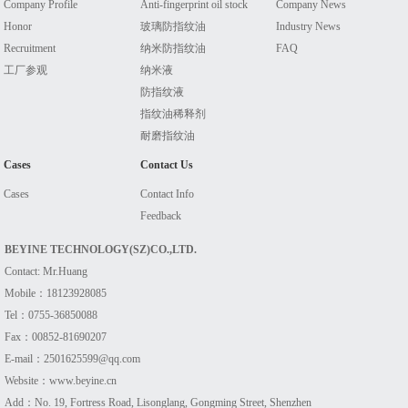
Company Profile
Anti-fingerprint oil stock
Company News
Honor
玻璃防指纹油
Industry News
Recruitment
纳米防指纹油
FAQ
工厂参观
纳米液
防指纹液
指纹油稀释剂
耐磨指纹油
Cases
Contact Us
Cases
Contact Info
Feedback
BEYINE TECHNOLOGY(SZ)CO.,LTD.
Contact: Mr.Huang
Mobile：18123928085
Tel：0755-36850088
Fax：00852-81690207
E-mail：2501625599@qq.com
Website：www.beyine.cn
Add：No. 19, Fortress Road, Lisonglang, Gongming Street, Shenzhen