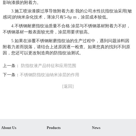
影响漆膜的附着力。
3.施工喷涂漆膜过厚导致附着力差:我的公司水性抗指纹油采用[敏
感词]的纳米杂化技术，薄涂只有5-8μ m，涂层成本较低。
4.不锈钢耐磨指纹油质量不合格:涂层与不锈钢基材附着力不好，
不锈钢基材一般表面较光滑，涂层用要求较高。
5.如果在涂覆不锈钢耐磨指纹油的生产过程中，遇到问题涂料因
附着力差而脱落，请结合上述原因逐一检查。如果您真的找到不到原
因，您还可以更改制造商的防指纹油测试。
上一条：
防指纹液产品特征和应用范围
下一条：
不锈钢防指纹油纳米涂层的作用
[返回]
About Us
Products
News