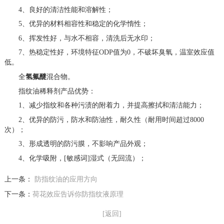
4、良好的清洁性能和溶解性；
5、优异的材料相容性和稳定的化学惰性；
6、挥发性好，与水不相容，清洗后无水印；
7、热稳定性好，环境特征ODP值为0，不破坏臭氧，温室效应值
低。
全
氢氟醚
混合物。
指纹油稀释剂产品优势：
1、减少指纹和各种污渍的附着力，并提高擦拭和清洁能力；
2、优异的防污，防水和防油性，耐久性（耐用时间超过8000
次）；
3、形成透明的防污膜，不影响产品外观；
4、化学吸附，[敏感词]湿式（无回流）；
上一条：
防指纹油的应用方向
下一条：
荷花效应告诉你防指纹液原理
[返回]