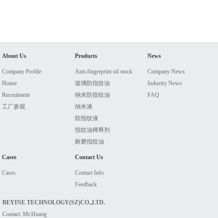
About Us
Products
News
Company Profile
Anti-fingerprint oil stock
Company News
Honor
玻璃防指纹油
Industry News
Recruitment
纳米防指纹油
FAQ
工厂参观
纳米液
防指纹液
指纹油稀释剂
耐磨指纹油
Cases
Contact Us
Cases
Contact Info
Feedback
BEYINE TECHNOLOGY(SZ)CO.,LTD.
Contact: Mr.Huang