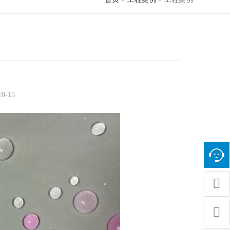
-15

